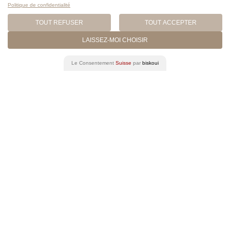
Politique de confidentialité
TOUT REFUSER
TOUT ACCEPTER
ZENA GOOSSENS-
LAISSEZ-MOI CHOISIR
BADRAN
ATTORNEY AT LAW, PARTNER
Le Consentement
Suisse
par
biskoui
REAL ESTATE & CONSTRUCTION
LAW
LITIGATION, ARBITRATION &
MEDIATION