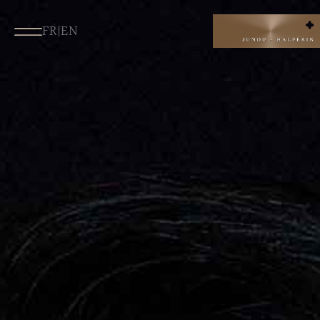
FR
|
EN