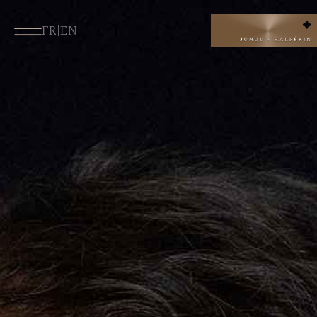
FR
|
EN