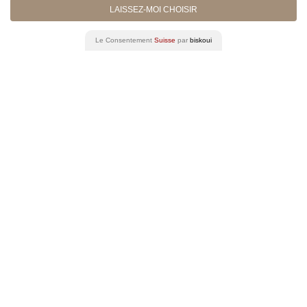
LAISSEZ-MOI CHOISIR
OBERSON
ATTORNEY AT LAW, COUNSEL
Le Consentement
Suisse
par
biskoui
LITIGATION, ARBITRATION &
MEDIATION
WHITE-COLLAR CRIME &
CRIMINAL MATTERS
PRIVATE CLIENTS,
INHERITANCE & IMMIGRATION
INSOLVENCY &
RESTRUCTURING
EMPLOYMENT & PENSIONS