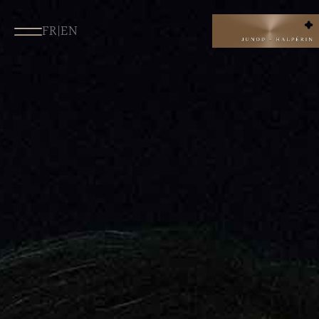
FR
|
EN