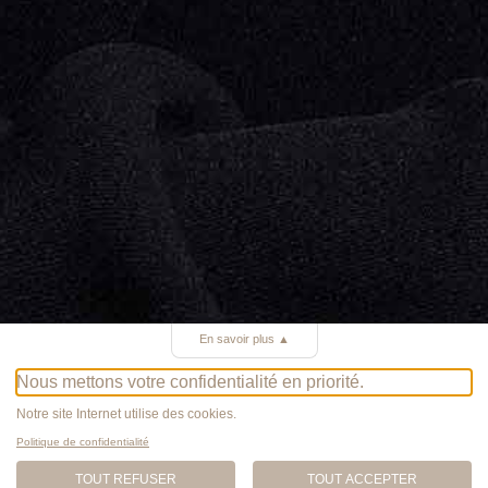
En savoir plus
▲
Nous mettons votre confidentialité en priorité.
Notre site Internet utilise des cookies.
Politique de confidentialité
TOUT REFUSER
TOUT ACCEPTER