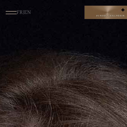
FR
|
EN