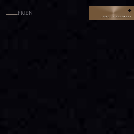
FR
|
EN